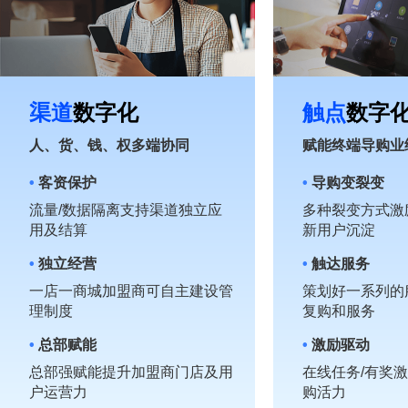
渠道
数字化
触点
数字
人、货、钱、权多端协同
赋能终端导购业
•
客资保护
•
导购变裂变
流量/数据隔离支持渠道独立应
多种裂变方式激
用及结算
新用户沉淀
•
独立经营
•
触达服务
一店一商城加盟商可自主建设管
策划好一系列的
理制度
复购和服务
•
总部赋能
•
激励驱动
总部强赋能提升加盟商门店及用
在线任务/有奖
户运营力
购活力