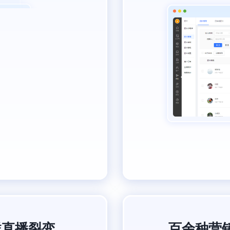
群直播裂变
百余种营